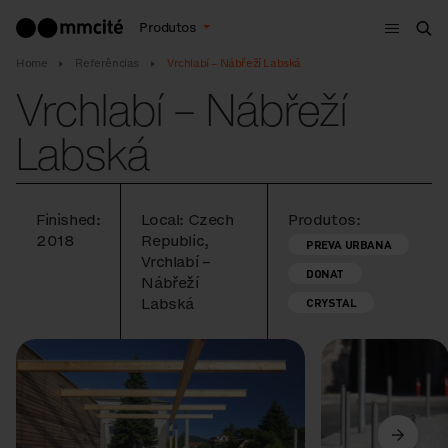
Menu
Produtos
Bus
Home
Referências
Vrchlabí – Nábřeží Labská
Vrchlabí – Nábřeží
Labská
Finished:
Local: Czech
Produtos:
2018
Republic,
PREVA URBANA
Vrchlabí –
DONAT
Nábřeží
Labská
CRYSTAL