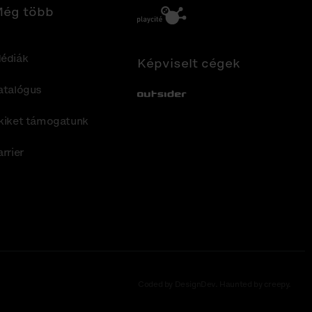
ég több
édiák
Képviselt cégek
atalógus
Out-Sider
kiket támogatunk
arrier
Coded by DesignDev. Haunted by creepy.