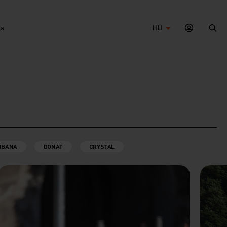
s
HU
Ker
RBANA
DONAT
CRYSTAL