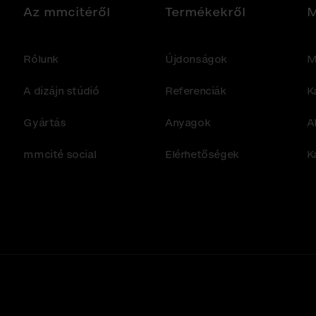
Az mmcitéről
Termékekről
M
Rólunk
Újdonságok
M
A dizájn stúdió
Referenciák
K
Gyártás
Anyagok
A
mmcité social
Elérhetőségek
K