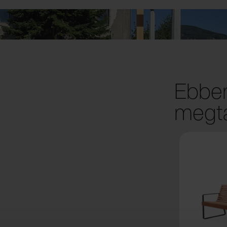
Ebben
megta