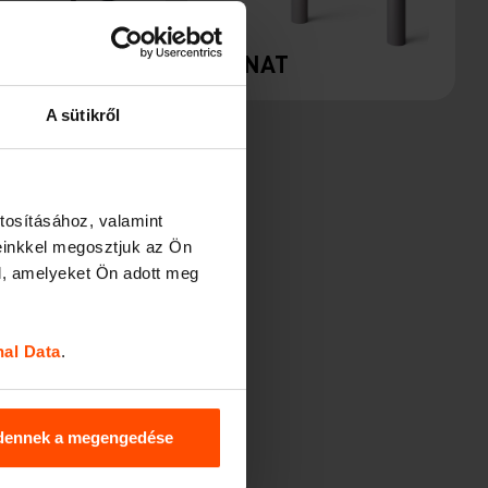
 URBANA
DONAT
A sütikről
tosításához, valamint
einkkel megosztjuk az Ön
l, amelyeket Ön adott meg
nal Data
.
AL
dennek a megengedése