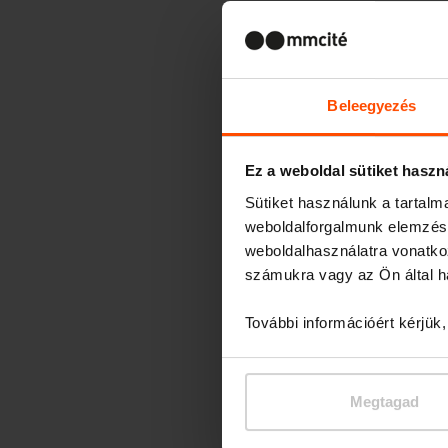
Beleegyezés
Ez a weboldal sütiket haszn
Sütiket használunk a tartal
weboldalforgalmunk elemzésé
weboldalhasználatra vonatko
számukra vagy az Ön által ha
További információért kérjük
Megtagad