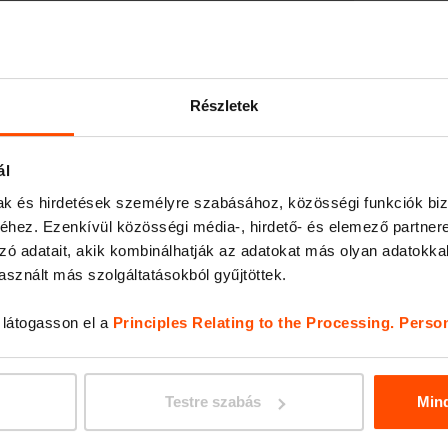
PREVA
Részletek
ál
mak és hirdetések személyre szabásához, közösségi funkciók biz
hez. Ezenkívül közösségi média-, hirdető- és elemező partner
zó adatait, akik kombinálhatják az adatokat más olyan adatokka
sznált más szolgáltatásokból gyűjtöttek.
, látogasson el a
Principles Relating to the Processing. Perso
CRYST
Testre szabás
Min