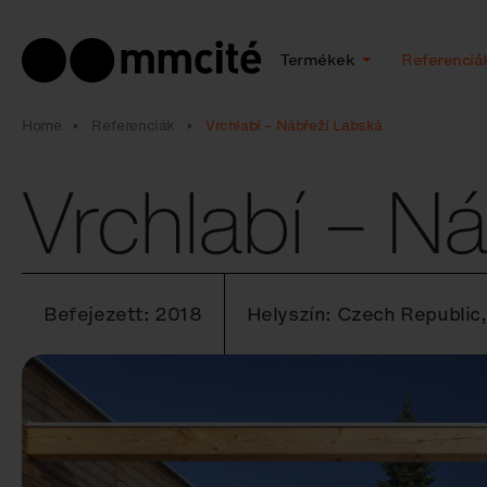
Termékek
Referenciá
Home
Referenciák
Vrchlabí – Nábřeží Labská
Vrchlabí – N
Befejezett: 2018
Helyszín: Czech Republic,