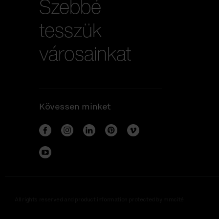
Szebbé
tesszük
városainkat
Kövessen minket
All rights reserved and product information protected by mmcité