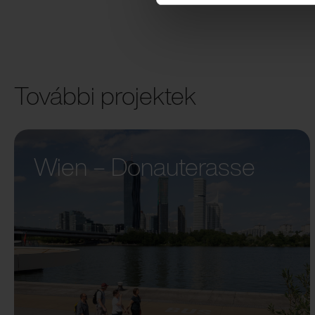
További projektek
Wien – Donauterasse