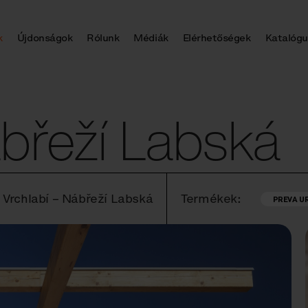
k
Újdonságok
Rólunk
Médiák
Elérhetőségek
Katalógu
ábřeží Labská
 Vrchlabí – Nábřeží Labská
Termékek:
PREVA U