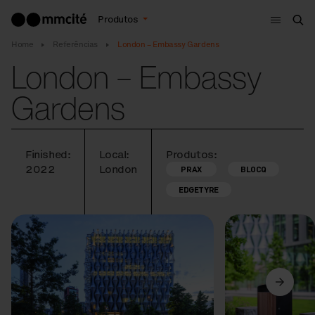
Menu
Produtos
Bus
Home
Referências
London – Embassy Gardens
London – Embassy
Gardens
Finished:
Local:
Produtos:
2022
London
PRAX
BLOCQ
EDGETYRE