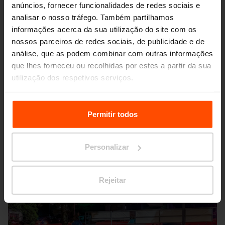
anúncios, fornecer funcionalidades de redes sociais e
analisar o nosso tráfego. Também partilhamos
informações acerca da sua utilização do site com os
nossos parceiros de redes sociais, de publicidade e de
análise, que as podem combinar com outras informações
que lhes forneceu ou recolhidas por estes a partir da sua
Seattle – Popup park
utilização dos respetivos serviços.
Para mais informações, por favor visite
Principles
Relating to the Processing Personal Data.
Permitir todos
Personalizar
Rejeitar