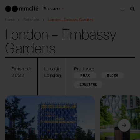
Meniu
Produse
Cau
Home
Referințe
London – Embassy Gardens
London – Embassy
Gardens
Finished:
Locații:
Produse:
2022
London
PRAX
BLOCQ
EDGETYRE