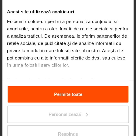
Acest site utilizează cookie-uri
Folosim cookie-uri pentru a personaliza conținutul și
anunțurile, pentru a oferi funcții de rețele sociale și pentru
a analiza traficul. De asemenea, le oferim partenerilor de
rețele sociale, de publicitate și de analize informații cu
Seattle – Popup park
privire la modul în care folosiți site-ul nostru. Aceștia le
pot combina cu alte informații oferite de dvs. sau culese
în urma folosirii serviciilor lor.
Pentru mai multe informații, vă rugăm să
vizitați
Principles Relating to the Processing Personal
Data.
Permite toate
Personalizează
Respinge