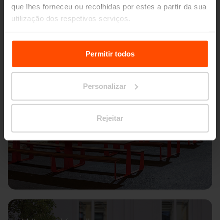
que lhes forneceu ou recolhidas por estes a partir da sua
utilização dos respetivos serviços.
Para mais informações, por favor visite
Principles
Relating to the Processing Personal Data.
Permitir todos
Personalizar
Rejeitar