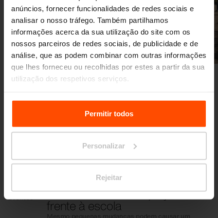
anúncios, fornecer funcionalidades de redes sociais e
analisar o nosso tráfego. Também partilhamos
informações acerca da sua utilização do site com os
nossos parceiros de redes sociais, de publicidade e de
Anterior
Seguinte
análise, que as podem combinar com outras informações
que lhes forneceu ou recolhidas por estes a partir da sua
utilização dos respetivos serviços.
Para mais informações, por favor visite
Principles
Relating to the Processing Personal Data.
Permitir todos
Mais novidades
Personalizar
3. 7.
Os estudantes
Rejeitar
transformaram o espaço em
Eventos
frente à escola
Mesmo pequenas mudanças podem causar um