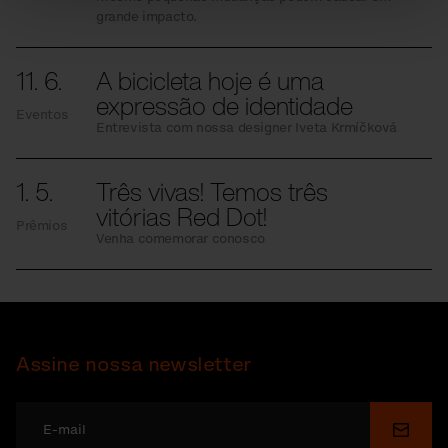
grande impacto.
11. 6.
A bicicleta hoje é uma
expressão de identidade
Eventos
Entrevista com nossa designer Iveta Krmíčková
1. 5.
Três vivas! Temos três
vitórias Red Dot!
Prêmios
Venha comemorar conosco
Assine nossa newsletter
Enviar