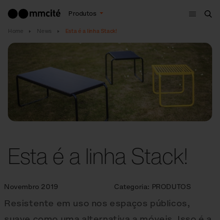
Menu
Produtos
Bus
Home
News
Esta é a linha Stack!
Esta é a linha Stack!
Novembro 2019
Categoria:
PRODUTOS
Resistente em uso nos espaços públicos,
suave como uma alternativa a móveis. Isso é a