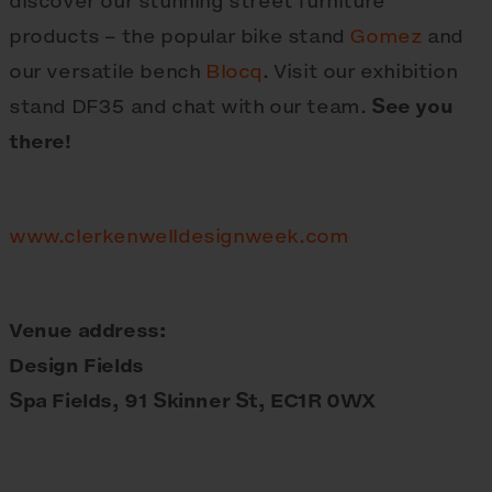
discover our stunning street furniture
products – the popular bike stand
Gomez
and
our versatile bench
Blocq
. Visit our exhibition
stand DF35 and chat with our team.
See you
there!
www.clerkenwelldesignweek.com
Venue address:
Design Fields
Spa Fields, 91 Skinner St, EC1R 0WX