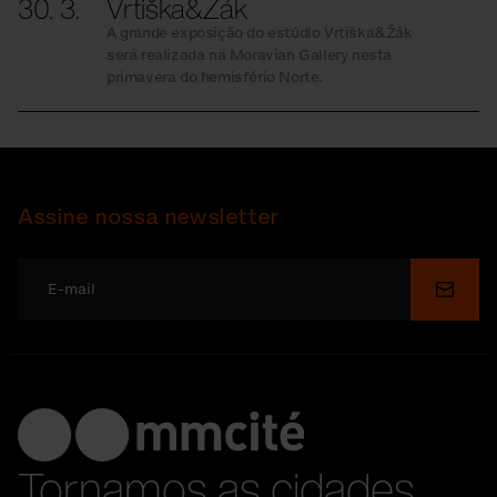
30. 3.
Vrtiška&Žák
A grande exposição do estúdio Vrtiška&Žák
será realizada na Moravian Gallery nesta
primavera do hemisfério Norte.
Assine nossa newsletter
Enviar
Tornamos as cidades