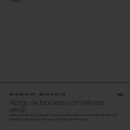
madeira
AE-V310-02-ZD - AE-V610-02-ZD
Abrigo de bicicletas com telhado
verde
estrutura de aço, telhado verde, paredes traseira e laterais de ripas de
madeira, bicicletários de aço com faixa de borracha