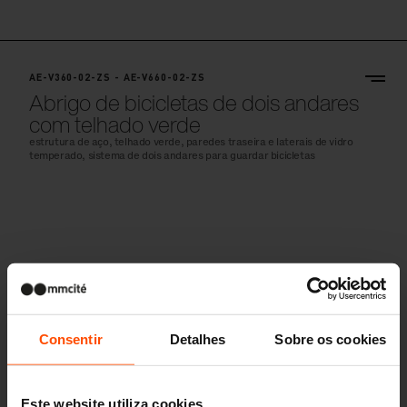
AE-V360-02-ZS - AE-V660-02-ZS
Abrigo de bicicletas de dois andares
com telhado verde
estrutura de aço, telhado verde, paredes traseira e laterais de vidro
temperado, sistema de dois andares para guardar bicicletas
Consentir
Detalhes
Sobre os cookies
Este website utiliza cookies