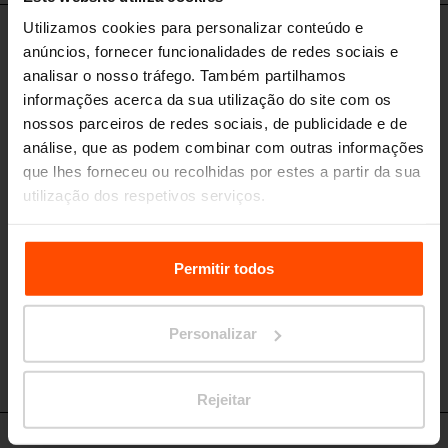
Utilizamos cookies para personalizar conteúdo e
AE-V310-01-SS - AE-V610-01-SS
anúncios, fornecer funcionalidades de redes sociais e
Abrigo de bicicletas com telhado
analisar o nosso tráfego. Também partilhamos
plano
informações acerca da sua utilização do site com os
estrutura de aço, telhado de vidro laminado temperado, paredes laterais
nossos parceiros de redes sociais, de publicidade e de
e traseiras de vidro temperado
análise, que as podem combinar com outras informações
que lhes forneceu ou recolhidas por estes a partir da sua
utilização dos respetivos serviços.
Para mais informações, por favor visite
Principles
Relating to the Processing Personal Data.
Permitir todos
Personalizar
Rejeitar