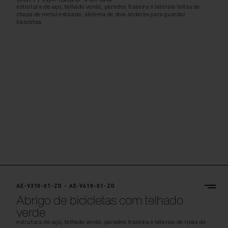
estrutura de aço, telhado verde, paredes traseira e laterais feitas de
chapa de metal esticada, sistema de dois andares para guardar
bicicletas
AE-V310-01-ZD - AE-V610-01-ZD
Abrigo de bicicletas com telhado
verde
estrutura de aço, telhado verde, paredes traseira e laterais de ripas de