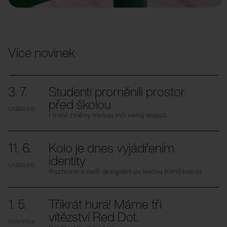
Více novinek
3. 7.
Studenti proměnili prostor
před školou
Události
I malé změny mohou mít velký dopad.
11. 6.
Kolo je dnes vyjádřením
identity
Události
Rozhovor s naší designérkou Ivetou Krmíčkovou
1. 5.
Třikrát hurá! Máme tři
vítězství Red Dot.
Novinka