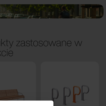
kty zastosowane w
kcie