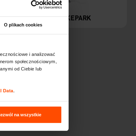
QOA
BIKEPARK
O plikach cookies
ołecznościowe i analizować
artnerom społecznościowym,
anymi od Ciebie lub
l Data
.
ezwól na wszystkie