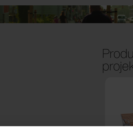
Produ
proje