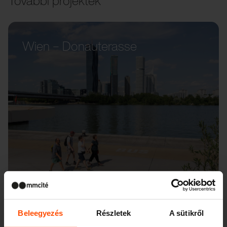
További projektek
Wien – Donauterasse
Beleegyezés
Részletek
A sütikről