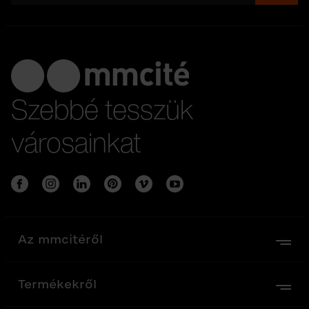
Szebbé tesszük
városainkat
Az mmcitéről
Termékekről