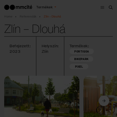
Menü
Termékek
Ker
Home
Referenciák
Zlín – Dlouhá
Zlín – Dlouhá
Befejezett:
Helyszín:
Termékek:
2023
Zlín
PORTIQOA
BIKEPARK
PIXEL
Előző
Következő