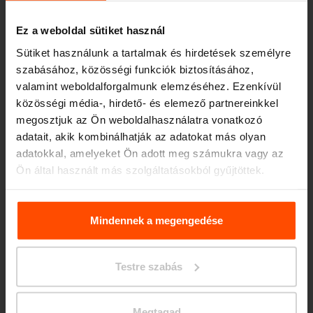
Ez a weboldal sütiket használ
Sütiket használunk a tartalmak és hirdetések személyre
szabásához, közösségi funkciók biztosításához,
valamint weboldalforgalmunk elemzéséhez. Ezenkívül
közösségi média-, hirdető- és elemező partnereinkkel
Seattle – Popup park
megosztjuk az Ön weboldalhasználatra vonatkozó
adatait, akik kombinálhatják az adatokat más olyan
adatokkal, amelyeket Ön adott meg számukra vagy az
Ön által használt más szolgáltatásokból gyűjtöttek.
További információért kérjük, látogasson el a
Principles
Relating to the Processing. Personal Data
.
Mindennek a megengedése
Testre szabás
Megtagad