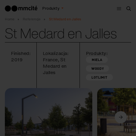
Menu
Produkty
Szu
Home
Referencje
St Medard en Jalles
St Medard en Jalles
Finished:
Lokalizacja:
Produkty:
2019
France, St
MIELA
Medard en
WOODY
Jalles
LOTLIMIT
Poprzedni
Dalej