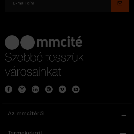
Küldé
Szebbé tesszük
városainkat
Az mmcitéről
Termékekről