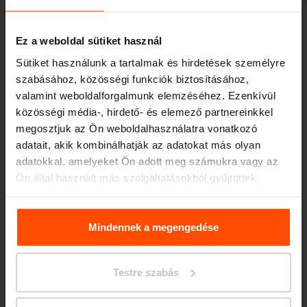
Ez a weboldal sütiket használ
Sütiket használunk a tartalmak és hirdetések személyre
szabásához, közösségi funkciók biztosításához,
valamint weboldalforgalmunk elemzéséhez. Ezenkívül
közösségi média-, hirdető- és elemező partnereinkkel
megosztjuk az Ön weboldalhasználatra vonatkozó
Seattle – Popup park
adatait, akik kombinálhatják az adatokat más olyan
adatokkal, amelyeket Ön adott meg számukra vagy az
Ön által használt más szolgáltatásokból gyűjtöttek.
További információért kérjük, látogasson el a
Principles
Relating to the Processing. Personal Data
.
Mindennek a megengedése
Testre szabás