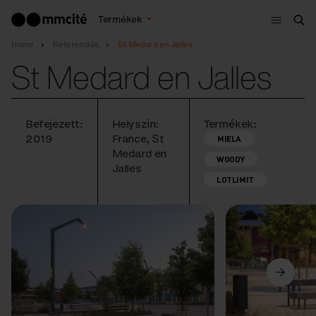
Menü
Termékek
Ker
Home
Referenciák
St Medard en Jalles
St Medard en Jalles
Befejezett:
Helyszín:
Termékek:
2019
France, St
MIELA
Medard en
WOODY
Jalles
LOTLIMIT
Előző
Következő