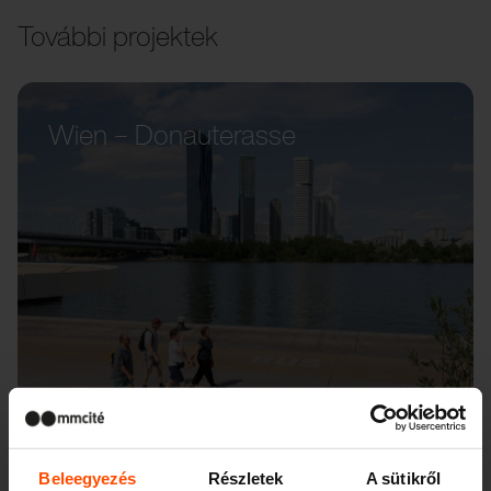
További projektek
Wien – Donauterasse
Beleegyezés
Részletek
A sütikről