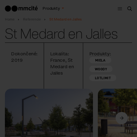
Menu
Produkty
Vyh
Home
Referencie
St Medard en Jalles
St Medard en Jalles
Dokončené:
Lokalita:
Produkty:
2019
France, St
MIELA
Medard en
WOODY
Jalles
LOTLIMIT
Predchádzajúci
Ďalší