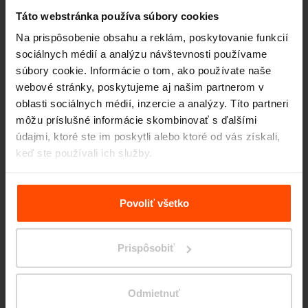
Táto webstránka používa súbory cookies
Na prispôsobenie obsahu a reklám, poskytovanie funkcií
sociálnych médií a analýzu návštevnosti používame
súbory cookie. Informácie o tom, ako používate naše
webové stránky, poskytujeme aj našim partnerom v
oblasti sociálnych médií, inzercie a analýzy. Títo partneri
Seattle – Popup park
môžu príslušné informácie skombinovať s ďalšími
údajmi, ktoré ste im poskytli alebo ktoré od vás získali,
keď ste používali ich služby.
Viac informácií nájdete na stránke
Zásady zpracování
osobních údajů
.
Povoliť všetko
Prispôsobiť
Odmietnuť