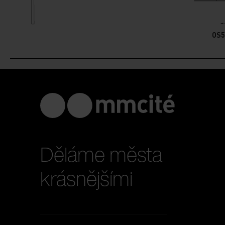
OS5
Děláme města
krásnějšími