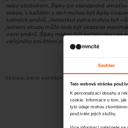
nebo sítotiskem. Šipky lze standardně umisťova
sebou, v každém z nich mohou být šipky osaze
kolmých směrů. Jednotlivá patra mohou být vů
jednom sloupu může tedy být osazeno maximál
osmi směrů. Šipky mohou být instalovány i na st
veřejného osvětlení pomocí univerzální upínací 
Souhlas
DESIGN:
DAVID KARÁSEK ,
RADEK HEGMON
Tato webová stránka použív
K personalizaci obsahu a re
cookie. Informace o tom, jak
tyto údaje mohou zkombinovat
používáte jejich služby.
Více informací naleznete na