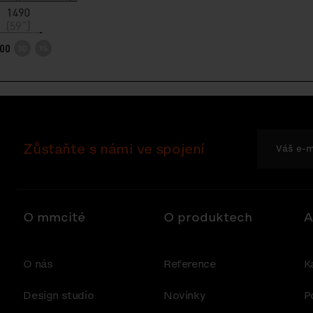
00
Zůstaňte s námi ve spojení
O mmcité
O produktech
A
O nás
Reference
K
Design studio
Novinky
P