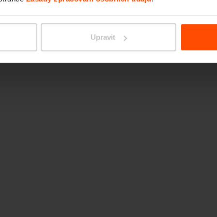
Hliník
Upravit