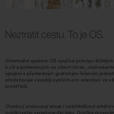
Neztratit cestu. To je OS.
Orientační systém OS využívá principu štíhlý
k cíli a pohledových ze všech stran. Jednoduch
spojení s přehledným grafickým řešením jedno
představuje vyspělý systém pro orientaci ve 
prostředí.
Ocelový zinkovaný sloup i celohliníkové směro
práškového vypalovacího laku. Grafika provede