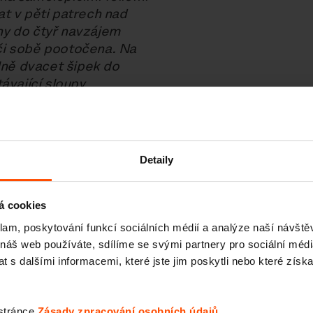
t v pěti patrech nad
ny do čtyř navzájem
či sobě pootočena. Na
ně dvacet šipek do
ávající sloupy
sady.
Detaily
á cookies
klam, poskytování funkcí sociálních médií a analýze naší návšt
 náš web používáte, sdílíme se svými partnery pro sociální média
 s dalšími informacemi, které jste jim poskytli nebo které získa
 stránce
Zásady zpracování osobních údajů
.