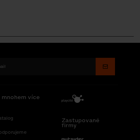
Odeslat
 mnohem více
atalog
Zastupované
firmy
odporujeme
Out-Sider