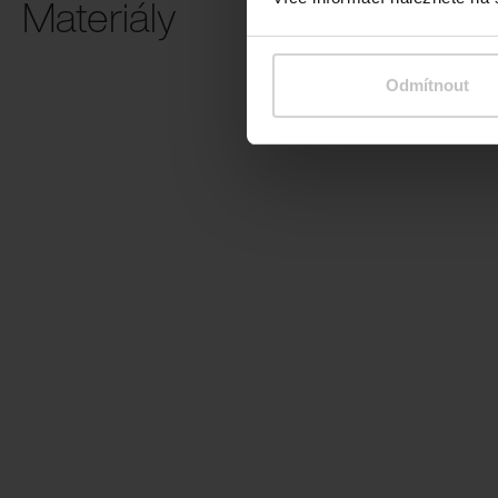
Materiály
Ocel
Odmítnout