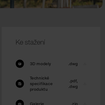
Ke stažení
3D modely
.dwg
Technické
.pdf,
specifikace
.dwg
produktu
Galerie
.zip