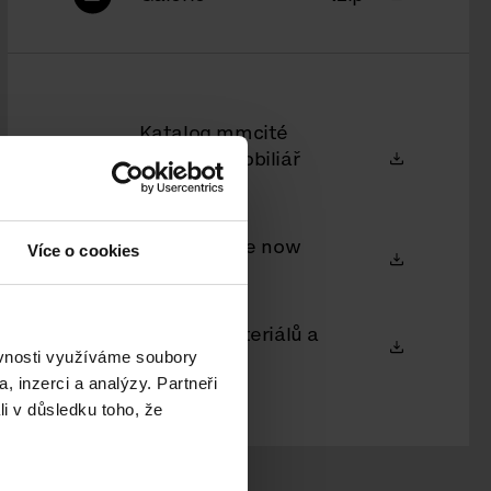
Katalog mmcité
městský mobiliář
2026/27
Public space now
Více o cookies
2026
Vzorník materiálů a
ěvnosti využíváme soubory
barev 2026
, inzerci a analýzy. Partneři
li v důsledku toho, že