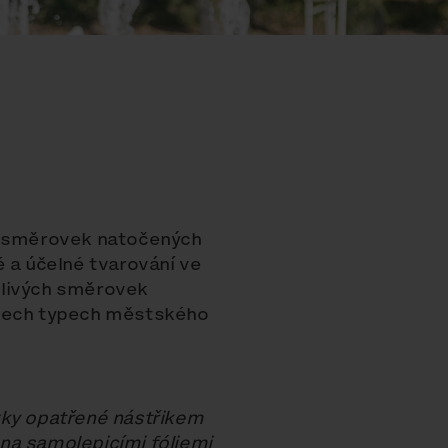
ch směrovek natočených
é a účelné tvarování ve
tlivých směrovek
všech typech městského
vky opatřené nástřikem
na samolepicími fóliemi