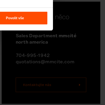
Chcete se na něco
Povolit vše
doptat?
Sales Department mmcité
north america
704-995-1942
quotations@mmcite.com
Kontaktujte nás