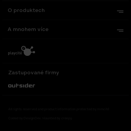
O produktech
A mnohem více
Zastupované firmy
Out-Sider
All rights reserved and product information protected by mmcité
Coded by DesignDev. Haunted by creepy.