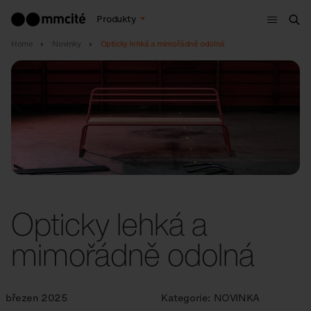
Menu
Produkty
Hle
Home
Novinky
Opticky lehká a mimořádně odolná
Opticky lehká a
mimořádně odolná
březen 2025
Kategorie:
NOVINKA