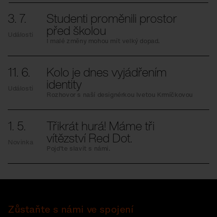
3. 7.
Studenti proměnili prostor
před školou
Události
I malé změny mohou mít velký dopad.
11. 6.
Kolo je dnes vyjádřením
identity
Události
Rozhovor s naší designérkou Ivetou Krmíčkovou
1. 5.
Třikrát hurá! Máme tři
vítězství Red Dot.
Novinka
Pojďte slavit s námi.
Zůstaňte s námi ve spojení