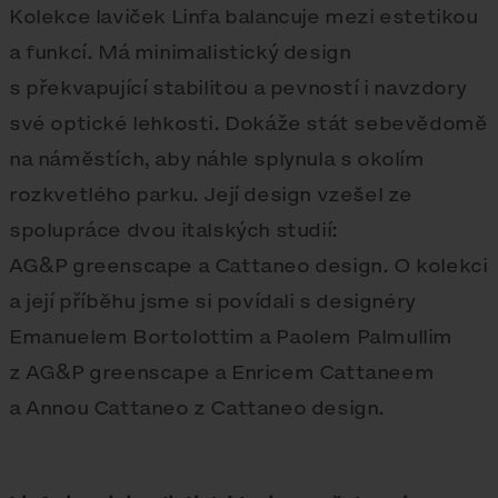
Kolekce laviček Linfa balancuje mezi estetikou
a funkcí. Má minimalistický design
s překvapující stabilitou a pevností i navzdory
své optické lehkosti. Dokáže stát sebevědomě
na náměstích, aby náhle splynula s okolím
rozkvetlého parku. Její design vzešel ze
spolupráce dvou italských studií:
AG&P greenscape a Cattaneo design. O kolekci
a její příběhu jsme si povídali s designéry
Emanuelem Bortolottim a Paolem Palmullim
z AG&P greenscape a Enricem Cattaneem
a Annou Cattaneo z Cattaneo design.