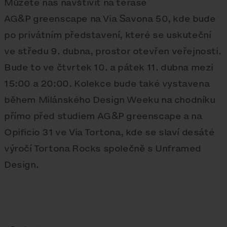
Můžete nás navštívit na terase
AG&P greenscape na Via Savona 50, kde bude
po privátním představení, které se uskuteční
ve středu 9. dubna, prostor otevřen veřejnosti.
Bude to ve čtvrtek 10. a pátek 11. dubna mezi
15:00 a 20:00. Kolekce bude také vystavena
během Milánského Design Weeku na chodníku
přímo před studiem AG&P greenscape a na
Opificio 31 ve Via Tortona, kde se slaví desáté
výročí Tortona Rocks společně s Unframed
Design.