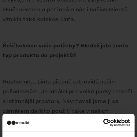
zkušenostem a potřebám nás i našich klientů
vznikla také kolekce Linfa.
Řeší kolekce vaše potřeby? Hledali jste tento
typ produktu do projektů?
Rozhodně… Linfa přesně odpovídá našim
požadavkům. Je ideální pro velké parky i menší
a intimnější prostory. Navrhovali jsme ji se
záměrem dalšího použití také v našich
projektech, a zároveň věříme, že zaujme i jiné
architekty a města.