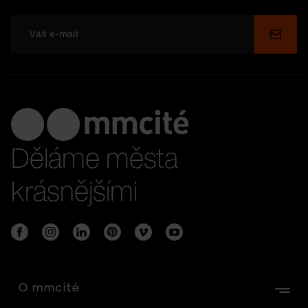
Odesl
Děláme města
krásnějšími
O mmcité