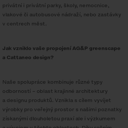
privátní i privátní parky, školy, nemocnice,
vlakové či autobusové nádraží, nebo zastávky
v centrech měst.
Jak vzniklo vaše propojení AG&P greenscape
a Cattaneo design?
Naše spolupráce kombinuje různé typy
odborností – oblast krajinné architektury
a designu produktů. Vznikla s cílem vyvíjet
výrobky pro veřejný prostor s našimi poznatky
získanými dlouholetou praxí ale i výzkumem
a vývojem v těchto oblastech. Díky ročním