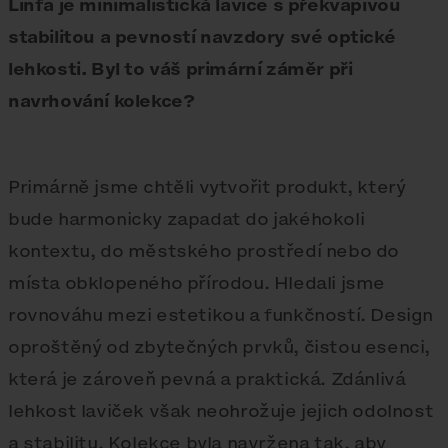
Linfa je minimalistická lavice s překvapivou
stabilitou a pevností navzdory své optické
lehkosti. Byl to váš primární záměr při
navrhování kolekce?
Primárně jsme chtěli vytvořit produkt, který
bude harmonicky zapadat do jakéhokoli
kontextu, do městského prostředí nebo do
místa obklopeného přírodou. Hledali jsme
rovnováhu mezi estetikou a funkčností. Design
oproštěný od zbytečných prvků, čistou esenci,
která je zároveň pevná a praktická. Zdánlivá
lehkost laviček však neohrožuje jejich odolnost
a stabilitu. Kolekce byla navržena tak, aby