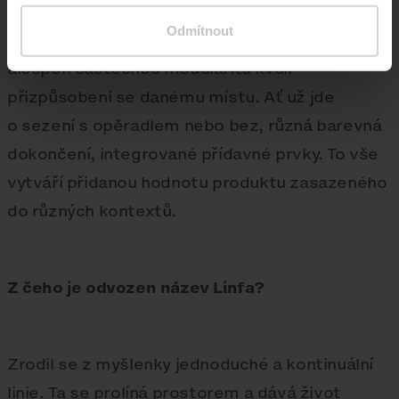
Odmítnout
Také máme v exteriérovém nábytku rádi
alespoň částečnou modularitu kvůli
přizpůsobení se danému místu. Ať už jde
o sezení s opěradlem nebo bez, různá barevná
dokončení, integrované přídavné prvky. To vše
vytváří přidanou hodnotu produktu zasazeného
do různých kontextů.
Z čeho je odvozen název Linfa?
Zrodil se z myšlenky jednoduché a kontinuální
linie. Ta se prolíná prostorem a dává život