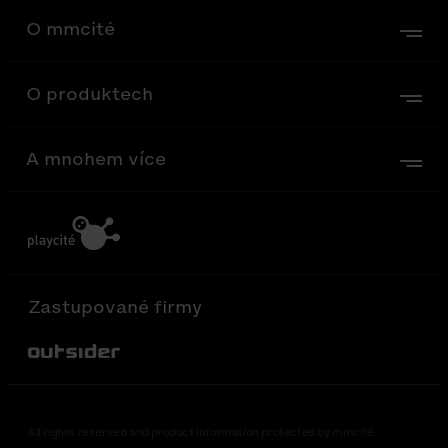
O mmcité
O produktech
A mnohem více
Zastupované firmy
Out-Sider
All rights reserved and product information protected by mmcité