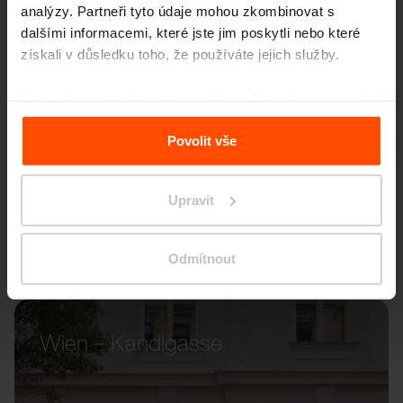
analýzy. Partneři tyto údaje mohou zkombinovat s
dalšími informacemi, které jste jim poskytli nebo které
získali v důsledku toho, že používáte jejich služby.
Více informací naleznete na stránce
Zásady zpracování
osobních údajů
.
Povolit vše
Upravit
Odmítnout
Wien – Kandlgasse