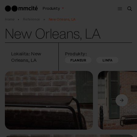
Menu
Produkty
Hle
Home
Reference
New Orleans, LA
New Orleans, LA
Lokalita: New
Produkty:
Orleans, LA
FLANEUR
LINFA
Předchozí
Další