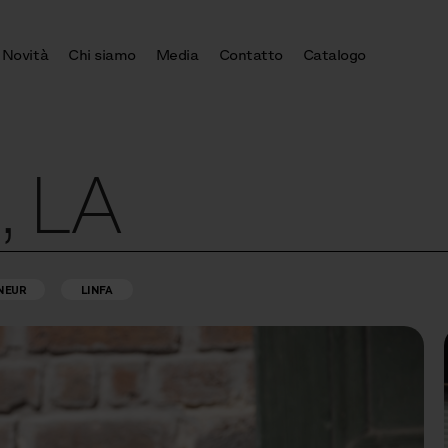
Novità
Chi siamo
Media
Contatto
Catalogo
, LA
NEUR
LINFA