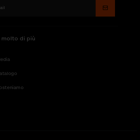
Invia
 molto di più
edia
atalogo
osteniamo