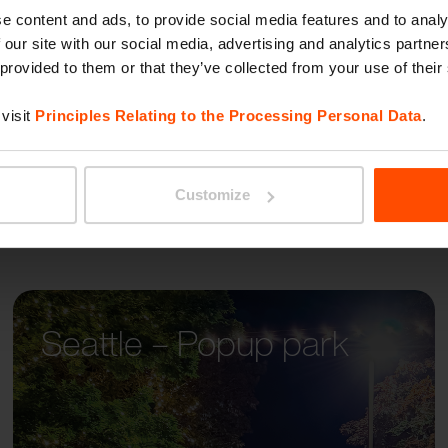
FLANE
e content and ads, to provide social media features and to analy
 our site with our social media, advertising and analytics partn
 provided to them or that they’ve collected from your use of their
visit
Principles Relating to the Processing Personal Data
.
Customize
Seattle – Popup park