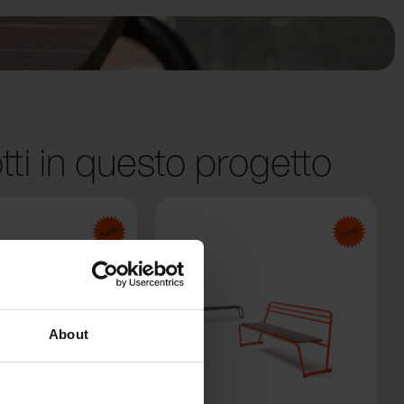
tti in questo progetto
About