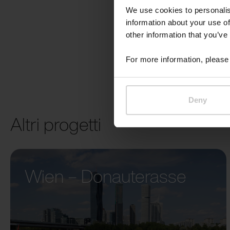
We use cookies to personalis
information about your use of
other information that you’ve
For more information, please 
Deny
Altri progetti
Wien – Donauterasse