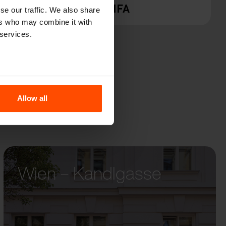
UR
LINFA
se our traffic. We also share
ers who may combine it with
 services.
Allow all
Wien – Kandlgasse