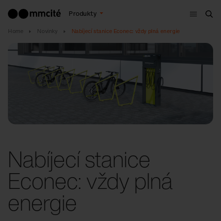
Menu
Produkty
Hle
Home
Novinky
Nabíjecí stanice Econec: vždy plná energie
Nabíjecí stanice
Econec: vždy plná
energie