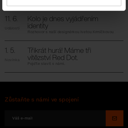
I malé změny mohou mít velký dopad.
11. 6.
Kolo je dnes vyjádřením
identity
Události
Rozhovor s naší designérkou Ivetou Krmíčkovou
1. 5.
Třikrát hurá! Máme tři
vítězství Red Dot.
Novinka
Pojďte slavit s námi.
Zůstaňte s námi ve spojení
Odesl