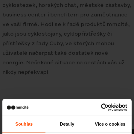
cyklostezek, horských chat, městské zástavby,
business center i benefitem pro zaměstnance
ve vaší firmě. Hodí se k řadě produktů mmcité,
jako jsou cyklostojany, cyklopřístřešky či
přístřešky z řady Cuby, ve kterých mohou
uživatelé načerpat také dostatek nové
energie. Nečekané situace na cestách vás už
nikdy nepřekvapí!
Galerie
Souhlas
Detaily
Více o cookies