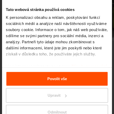
Tato webová stránka používá cookies
K personalizaci obsahu a reklam, poskytování funkcí
sociálních médií a analýze naší návštěvnosti využíváme
soubory cookie. Informace o tom, jak náš web používáte,
Předchozí
Další
sdílíme se svými partnery pro sociální média, inzerci a
analýzy. Partneři tyto údaje mohou zkombinovat s
dalšími informacemi, které jste jim poskytli nebo které
získali v důsledku toho, že používáte jejich služby.
Více informací naleznete na stránce
Zásady zpracování
osobních údajů
.
Povolit vše
Více novinek
Upravit
3. 7.
Studenti proměnili prostor
před školou
Události
Odmítnout