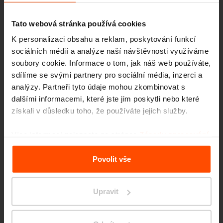
Tato webová stránka používá cookies
K personalizaci obsahu a reklam, poskytování funkcí
sociálních médií a analýze naší návštěvnosti využíváme
soubory cookie. Informace o tom, jak náš web používáte,
sdílíme se svými partnery pro sociální média, inzerci a
Seattle – Popup park
analýzy. Partneři tyto údaje mohou zkombinovat s
dalšími informacemi, které jste jim poskytli nebo které
získali v důsledku toho, že používáte jejich služby.
Více informací naleznete na stránce
Zásady zpracování
osobních údajů
.
Povolit vše
Upravit