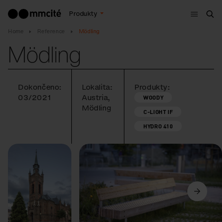
Menu
Produkty
Hle
Home
Reference
Mödling
Mödling
Dokončeno:
Lokalita:
Produkty:
03/2021
Austria,
WOODY
Mödling
C-LIGHT IF
HYDRO 410
Předchozí
Další