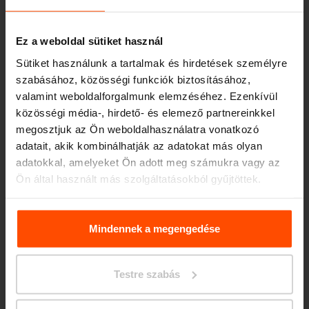
Ez a weboldal sütiket használ
Sütiket használunk a tartalmak és hirdetések személyre
szabásához, közösségi funkciók biztosításához,
valamint weboldalforgalmunk elemzéséhez. Ezenkívül
közösségi média-, hirdető- és elemező partnereinkkel
megosztjuk az Ön weboldalhasználatra vonatkozó
Seattle – Popup park
adatait, akik kombinálhatják az adatokat más olyan
adatokkal, amelyeket Ön adott meg számukra vagy az
Ön által használt más szolgáltatásokból gyűjtöttek.
További információért kérjük, látogasson el a
Principles
Relating to the Processing. Personal Data
.
Mindennek a megengedése
Testre szabás