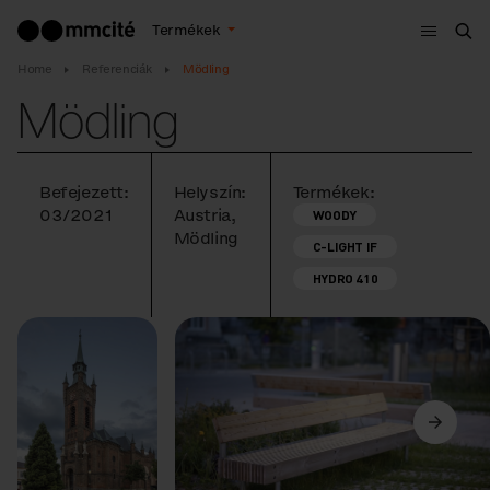
Menü
Termékek
Ker
Home
Referenciák
Mödling
Mödling
Befejezett:
Helyszín:
Termékek:
03/2021
Austria,
WOODY
Mödling
C-LIGHT IF
HYDRO 410
Előző
Következő