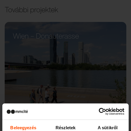
További projektek
Wien – Donauterasse
Beleegyezés
Részletek
A sütikről