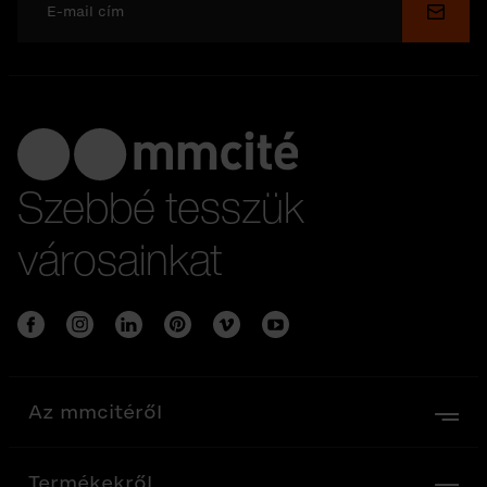
Küldé
Szebbé tesszük
városainkat
Az mmcitéről
Termékekről