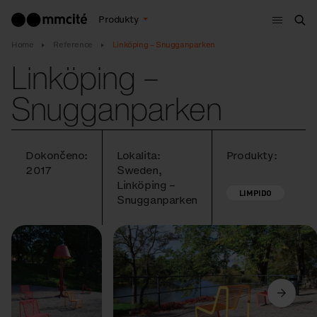
Menu
Produkty
Hle
Home
Reference
Linköping – Snugganparken
Linköping –
Snugganparken
Dokončeno:
Lokalita:
Produkty:
2017
Sweden,
Linköping –
LIMPIDO
Snugganparken