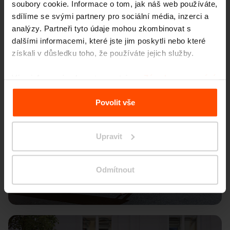
soubory cookie. Informace o tom, jak náš web používáte,
sdílíme se svými partnery pro sociální média, inzerci a
analýzy. Partneři tyto údaje mohou zkombinovat s
dalšími informacemi, které jste jim poskytli nebo které
získali v důsledku toho, že používáte jejich služby.
Více informací naleznete na stránce
Zásady zpracování
osobních údajů
.
Povolit vše
Upravit
Odmítnout