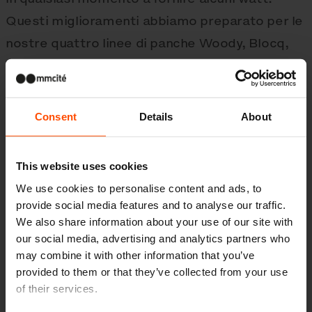
Questi miglioramenti abbiamo preparato per le
nostre quattro linee di panche Woody, Blocq,
Radium e ler la sedia Rivage. Questo
programma intelligente lo chiamiamo
Smartcité.
Consent
Details
About
This website uses cookies
We use cookies to personalise content and ads, to
Galleria
provide social media features and to analyse our traffic.
We also share information about your use of our site with
our social media, advertising and analytics partners who
may combine it with other information that you’ve
provided to them or that they’ve collected from your use
Più novità
of their services.