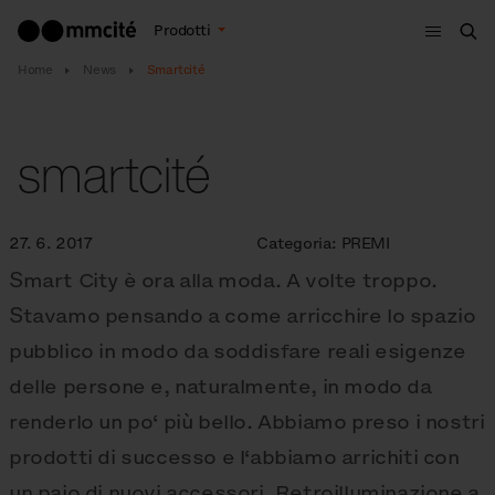
Menù
Prodotti
Cer
Home
News
Smartcité
smartcité
27. 6. 2017
Categoria:
PREMI
Smart City è ora alla moda. A volte troppo.
Stavamo pensando a come arricchire lo spazio
pubblico in modo da soddisfare reali esigenze
delle persone e, naturalmente, in modo da
renderlo un po‘ più bello. Abbiamo preso i nostri
prodotti di successo e l‘abbiamo arrichiti con
un paio di nuovi accessori. Retroilluminazione a