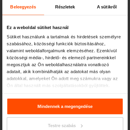
Beleegyezés
Részletek
A sütikről
Fedett dohányzóhely
Ez a weboldal sütiket használ
Sütiket használunk a tartalmak és hirdetések személyre
Fedett kerékpártárolók
szabásához, közösségi funkciók biztosításához,
valamint weboldalforgalmunk elemzéséhez. Ezenkívül
közösségi média-, hirdető- és elemező partnereinkkel
megosztjuk az Ön weboldalhasználatra vonatkozó
Köztéri asztal
adatait, akik kombinálhatják az adatokat más olyan
adatokkal, amelyeket Ön adott meg számukra vagy az
Ön által használt más szolgáltatásokból gyűjtöttek.
Kerékpártárolók / roller
További információért kérjük, látogasson el a
Principles
támaszok
Relating to the Processing. Personal Data
.
Mindennek a megengedése
Testre szabás