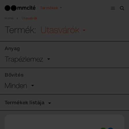
Menü
Termékek
Ker
Home
Utasvárók
Termék:
Utasvárók
Anyag
Trapézlemez
Bővítés
Minden
Termékek listája