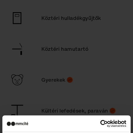
Köztéri hulladékgyűjtők
Köztéri hamutartó
Gyerekek
Kültéri lefedések, paraván