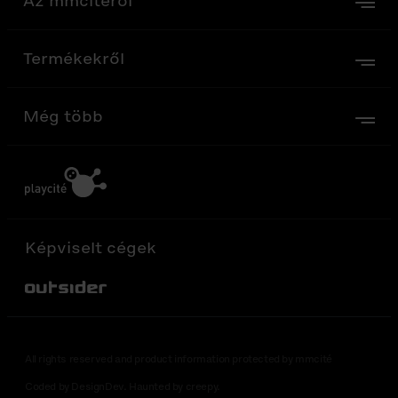
Az mmcitéről
Termékekről
Még több
Képviselt cégek
Out-Sider
All rights reserved and product information protected by mmcité
Coded by DesignDev. Haunted by creepy.