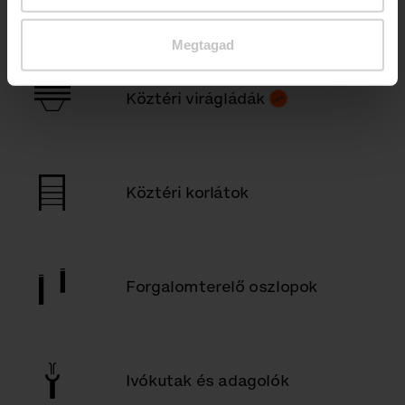
Faveremrácsok
Megtagad
Köztéri virágládák
Köztéri korlátok
Forgalomterelő oszlopok
Ivókutak és adagolók