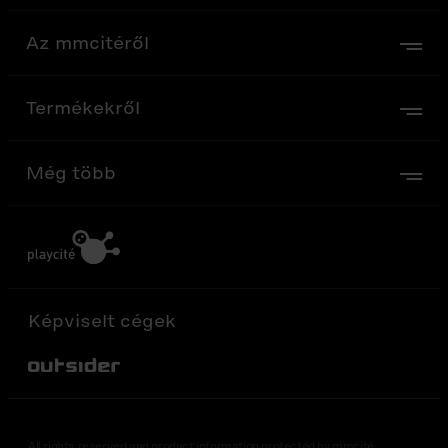
Az mmcitéről
Termékekről
Még több
Képviselt cégek
Out-Sider
All rights reserved and product information protected by mmcité