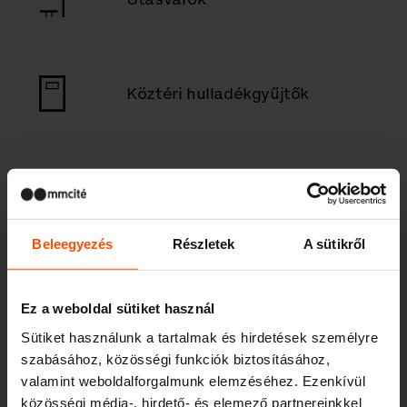
Köztéri hulladékgyűjtők
Köztéri hamutartó
Beleegyezés
Részletek
A sütikről
Gyerekek
Ez a weboldal sütiket használ
Sütiket használunk a tartalmak és hirdetések személyre
szabásához, közösségi funkciók biztosításához,
Kültéri lefedések, paraván
valamint weboldalforgalmunk elemzéséhez. Ezenkívül
közösségi média-, hirdető- és elemező partnereinkkel