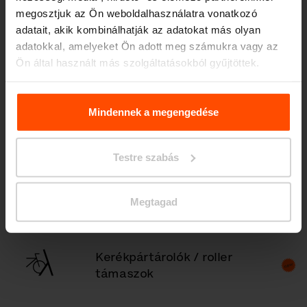
megosztjuk az Ön weboldalhasználatra vonatkozó
adatait, akik kombinálhatják az adatokat más olyan
adatokkal, amelyeket Ön adott meg számukra vagy az
Fedett dohányzóhely
Ön által használt más szolgáltatásokból gyűjtöttek.
További információért kérjük, látogasson el a
Principles
Relating to the Processing. Personal Data
.
Mindennek a megengedése
Fedett kerékpártárolók
Testre szabás
Köztéri asztal
Megtagad
Kerékpártárolók / roller
támaszok