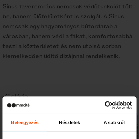
Sinus faveremrács nemcsak védőfunkciót tölt
be, hanem ülőfelületként is szolgál. A Sinus
nemcsak egy hagyományos bútordarab a
városban, hanem védi a fákat, komfortosabbá
teszi a közterületet és nem utolsó sorban
kiemelkedően üdítő dizájnnal rendelkezik.
Galéria
Beleegyezés
Részletek
A sütikről