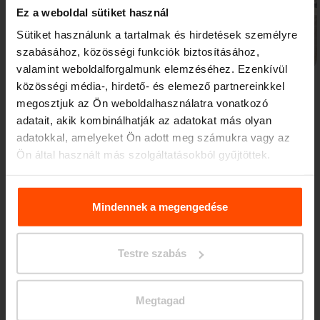
Ez a weboldal sütiket használ
Sütiket használunk a tartalmak és hirdetések személyre
Előző
Következő
szabásához, közösségi funkciók biztosításához,
valamint weboldalforgalmunk elemzéséhez. Ezenkívül
közösségi média-, hirdető- és elemező partnereinkkel
megosztjuk az Ön weboldalhasználatra vonatkozó
adatait, akik kombinálhatják az adatokat más olyan
adatokkal, amelyeket Ön adott meg számukra vagy az
Ön által használt más szolgáltatásokból gyűjtöttek.
Újdonságok
További információért kérjük, látogasson el a
Principles
Relating to the Processing. Personal Data
.
Mindennek a megengedése
3. 7.
A diákok megújították az
Testre szabás
iskola előtti teret
Események
Az apró változtatások is nagy hatással
lehetnek.
Megtagad