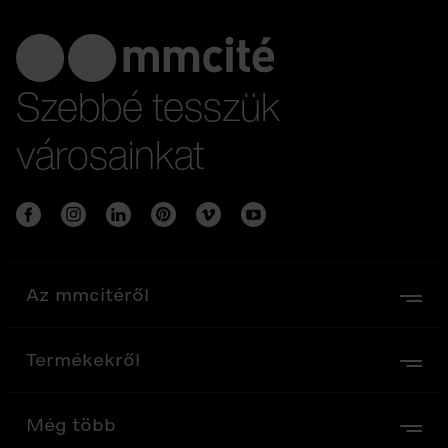
Szebbé tesszük
városainkat
Az mmcitéről
Termékekről
Még több