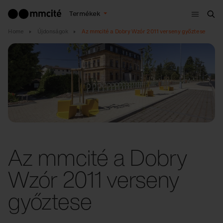
Menü
Termékek
Ker
Home
Újdonságok
Az mmcité a Dobry Wzór 2011 verseny győztese
Az mmcité a Dobry
Wzór 2011 verseny
győztese