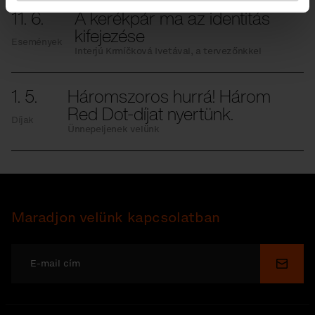
11. 6.
A kerékpár ma az identitás
kifejezése
Események
Interjú Krmíčková Ivetával, a tervezőnkkel
1. 5.
Háromszoros hurrá! Három
Red Dot-díjat nyertünk.
Díjak
Ünnepeljenek velünk
Maradjon velünk kapcsolatban
Küldé