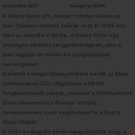
szeptember 2011
Kategória:
DÍJAK
A Dobry Wzór cím, melyet minden évben az
Ipari Tulajdon Intézet zsűrije oszt ki 1993 óta,
idén az mmcité-t illette. A Dobry Wzór egy
országos verseny Lengyelországban, ahol a
piac legjobb termékei és szolgáltatásai
versengenek.
A köztér kategóriában jelölésre került az Elias
fantázianevű LED világítással ellátott
forgalomterelő oszlop, valamint a többfunkciós
Sinus faveremrács Roman Vrtiška
tervezésében, mely végül elnyerte a Dobry
Wzór fődíját.
A zsűri a válogató során hangsúlyozta, hogy a