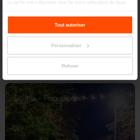
ou qu'ils ont collectées lors de votre utilisation de leurs
services.
Pour plus d'informations, veuillez consulter le
Tout autoriser
site
Principles Relating to the Processing Personal
Data.
Personnaliser
Refuser
Seattle – Popup park