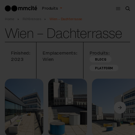
Menu
Produits
Che
Home
Références
Wien – Dachterrasse
Wien – Dachterrasse
Finished:
Emplacements:
Produits:
2023
Wien
BLOCQ
PLATFORM
Précédent
Suivant