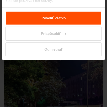
keď ste používali ich služby.
Viac informácií nájdete na stránke
Zásady zpracování
osobních údajů
.
Povoliť všetko
Prispôsobiť
Seattle – Popup park
Odmietnuť