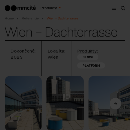
Menu
Produkty
Vyh
Home
Referencie
Wien – Dachterrasse
Wien – Dachterrasse
Dokončené:
Lokalita:
Produkty:
2023
Wien
BLOCQ
PLATFORM
Predchádzajúci
Ďalší