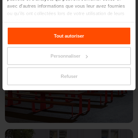
avec d'autres informations que vous leur avez fournies
ou qu'ils ont collectées lors de votre utilisation de leurs
services.
Pour plus d'informations, veuillez consulter le
Tout autoriser
site
Principles Relating to the Processing Personal
Data.
Personnaliser
Refuser