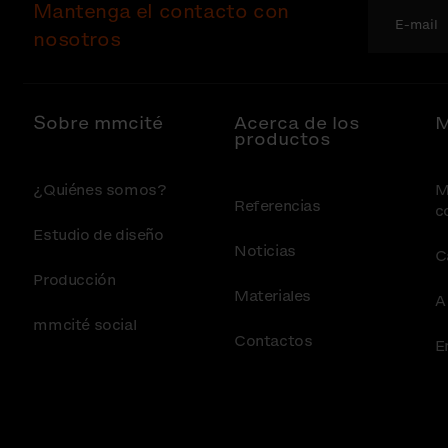
Mantenga el contacto con
nosotros
Sobre mmcité
Acerca de los
M
productos
¿Quiénes somos?
M
Referencias
c
Estudio de diseño
Noticias
C
Producción
Materiales
A
mmcité social
Contactos
E