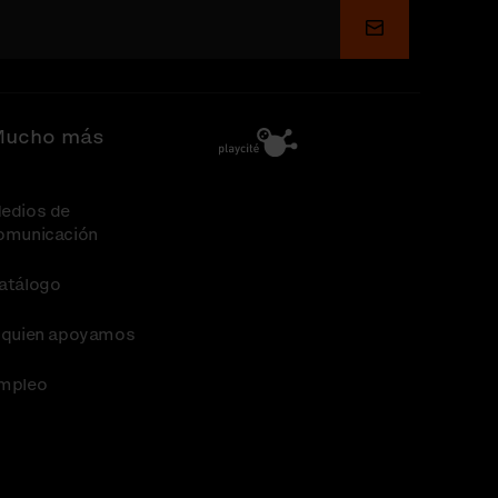
Enviar
ucho más
edios de
omunicación
atálogo
 quien apoyamos
mpleo