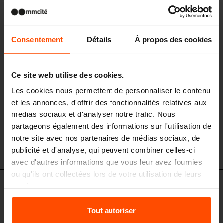
LVB160 - LVB162
Banc pour enfants avec dossier
structure en acier, assise en planches de bois, dossier en HPL, bords
Consentement
Détails
À propos des cookies
arrondis
Ce site web utilise des cookies.
Les cookies nous permettent de personnaliser le contenu
et les annonces, d'offrir des fonctionnalités relatives aux
médias sociaux et d'analyser notre trafic. Nous
partageons également des informations sur l'utilisation de
notre site avec nos partenaires de médias sociaux, de
LVB160
publicité et d'analyse, qui peuvent combiner celles-ci
avec d'autres informations que vous leur avez fournies
ou qu'ils ont collectées lors de votre utilisation de leurs
services.
Ensemble de conception
Pour plus d'informations, veuillez consulter le
Tout autoriser
site
Principles Relating to the Processing Personal