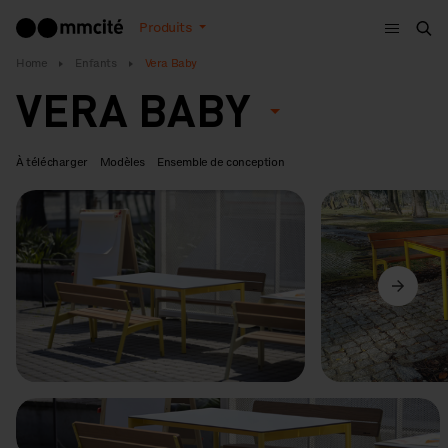
Menu
Produits
Che
Home
Enfants
Vera Baby
VERA BABY
À télécharger
Modèles
Ensemble de conception
Précédent
Suivant