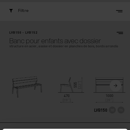
Filtre
LVB150 - LVB152
Banc pour enfants avec dossier
structure en acier, assise et dossier en planches de bois, bords arrondis
LVB150