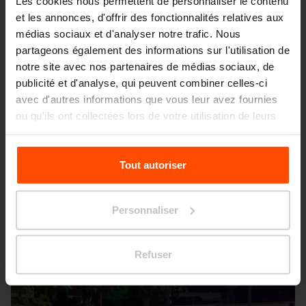
Les cookies nous permettent de personnaliser le contenu
et les annonces, d'offrir des fonctionnalités relatives aux
médias sociaux et d'analyser notre trafic. Nous
partageons également des informations sur l'utilisation de
notre site avec nos partenaires de médias sociaux, de
publicité et d'analyse, qui peuvent combiner celles-ci
avec d'autres informations que vous leur avez fournies
ou qu'ils ont collectées lors de votre utilisation de leurs
Seattle – Popup park
services.
Pour plus d'informations, veuillez consulter le
Tout autoriser
site
Principles Relating to the Processing Personal
Data.
Personnaliser
Refuser