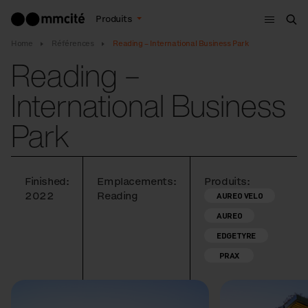
Menu
Produits
Che
Home
Références
Reading – International Business Park
Reading –
International Business
Park
Finished:
Emplacements:
Produits:
2022
Reading
AUREO VELO
AUREO
EDGETYRE
PRAX