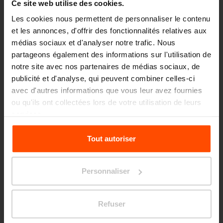
Ce site web utilise des cookies.
Les cookies nous permettent de personnaliser le contenu
et les annonces, d'offrir des fonctionnalités relatives aux
médias sociaux et d'analyser notre trafic. Nous
partageons également des informations sur l'utilisation de
notre site avec nos partenaires de médias sociaux, de
publicité et d'analyse, qui peuvent combiner celles-ci
avec d'autres informations que vous leur avez fournies
ou qu'ils ont collectées lors de votre utilisation de leurs
services.
Seattle – Popup park
Pour plus d'informations, veuillez consulter le
Tout autoriser
site
Principles Relating to the Processing Personal
Data.
Personnaliser
Refuser