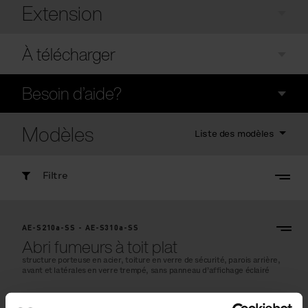
Extension
À télécharger
Besoin d’aide?
Modèles
Liste des modèles
Filtre
AE-S210a-SS - AE-S310a-SS
Abri fumeurs à toit plat
structure porteuse en acier, toiture en verre de sécurité, parois arrière,
avant et latérales en verre trempé, sans panneau d’affichage éclairé