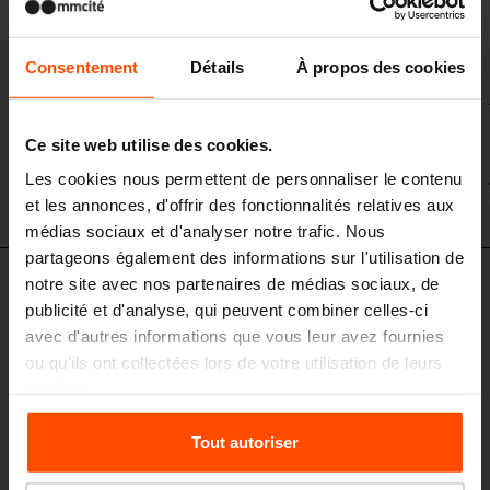
Consentement
Détails
À propos des cookies
Ce site web utilise des cookies.
Les cookies nous permettent de personnaliser le contenu
et les annonces, d'offrir des fonctionnalités relatives aux
médias sociaux et d'analyser notre trafic. Nous
partageons également des informations sur l'utilisation de
notre site avec nos partenaires de médias sociaux, de
Ensemble de conception
publicité et d'analyse, qui peuvent combiner celles-ci
avec d'autres informations que vous leur avez fournies
ou qu'ils ont collectées lors de votre utilisation de leurs
services.
Pour plus d'informations, veuillez consulter le
Tout autoriser
site
Principles Relating to the Processing Personal