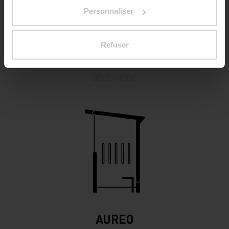
Data.
Personnaliser
Refuser
AUREO VELO
abris vélos
AUREO