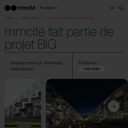
Menu
Produits
Che
Home
Références
mmcité fait partie de projet BIG
mmcité fait partie de
projet BIG
Emplacements: Ørestad,
Produits:
København
PORTIQOA
Précédent
Suivant