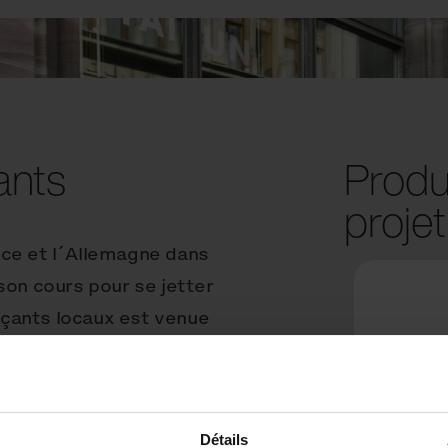
ants
Produi
projet
ance et l´Allemagne dans
t son cours pour se jetter
çants locaux est venue
era équipé par un
haises font partie des
ns et le soir elles
Détails
u que les Suisses