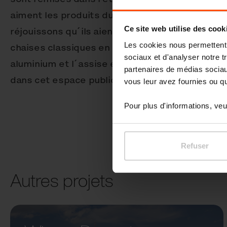
aiment les produits du qualité et de design c´
Ce site web utilise des cook
réjouissons qu´ils aient choisi mmcité et notr
Les cookies nous permettent d
chaises classiques en style contemporain avec 
sociaux et d'analyser notre t
aluminium et l´assise en bois de frêne thermoc
partenaires de médias sociaux
dans cet espace public.
vous leur avez fournies ou qu'
Pour plus d'informations, veui
Refuser
Autres projets