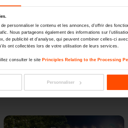
est pourquoi nous nous
MIELA
ies.
e gamme Miela. Les
e personnaliser le contenu et les annonces, d'offrir des fonctio
les parties latérales en
rafic. Nous partageons également des informations sur l'utilisati
hauffé s´insèrent bien
, de publicité et d'analyse, qui peuvent combiner celles-ci avec
ils ont collectées lors de votre utilisation de leurs services.
llez consulter le site
Principles Relating to the Processing Pe
Personnaliser