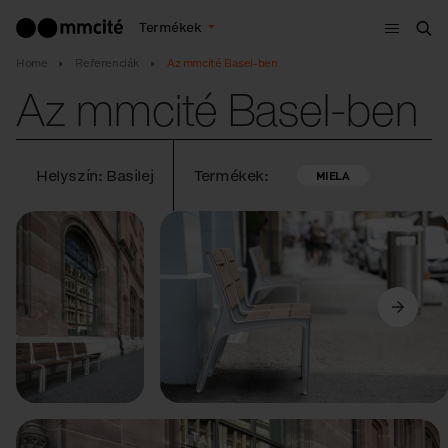
Menü
Termékek
Ker
Home
Referenciák
Az mmcité Basel-ben
Az mmcité Basel-ben
Helyszín: Basilej
Termékek:
MIELA
Előző
Következő