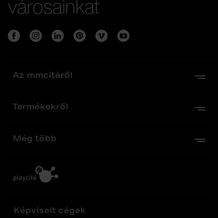
városainkat
Az mmcitéről
Termékekről
Még több
Képviselt cégek