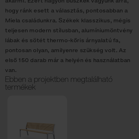
akármi. Ezért nagyon büszkék vagyunk arra,
hogy ránk esett a választás, pontosabban a
Miela családunkra. Székek klasszikus, mégis
teljesen modern stílusban, alumíniumöntvény
lábak és sötét thermo-kőris árnyalatú fa,
pontosan olyan, amilyenre szükség volt. Az
első 150 darab már a helyén és használatban
van.
Ebben a projektben megtalálható
termékek