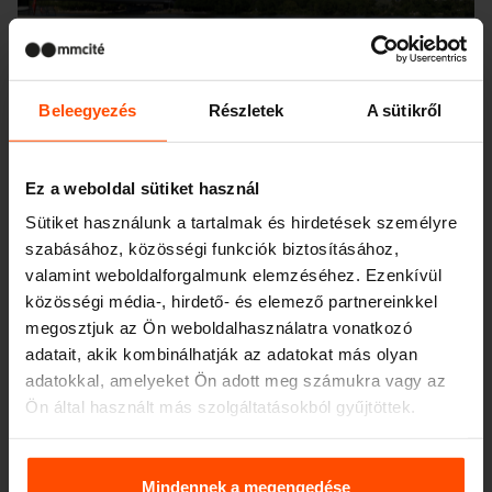
Beleegyezés
Részletek
A sütikről
Ez a weboldal sütiket használ
Sütiket használunk a tartalmak és hirdetések személyre
szabásához, közösségi funkciók biztosításához,
valamint weboldalforgalmunk elemzéséhez. Ezenkívül
közösségi média-, hirdető- és elemező partnereinkkel
megosztjuk az Ön weboldalhasználatra vonatkozó
adatait, akik kombinálhatják az adatokat más olyan
adatokkal, amelyeket Ön adott meg számukra vagy az
Ön által használt más szolgáltatásokból gyűjtöttek.
Seattle – Popup park
További információért kérjük, látogasson el a
Principles
Relating to the Processing. Personal Data
.
Mindennek a megengedése