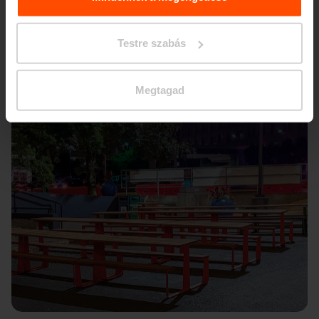
Testre szabás
Megtagad