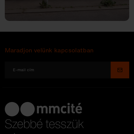
Maradjon velünk kapcsolatban
Küldé
Szebbé tesszük