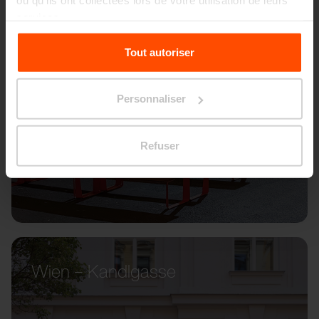
ou qu'ils ont collectées lors de votre utilisation de leurs
services.
Pour plus d'informations, veuillez consulter le
Tout autoriser
site
Principles Relating to the Processing Personal
Data.
Personnaliser
Refuser
Wien – Kandlgasse