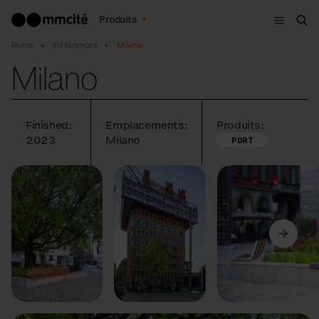
Menu
Produits
Che
Home
Références
Milano
Milano
Finished:
Emplacements:
Produits:
2023
Milano
PORT
Précédent
Suivant