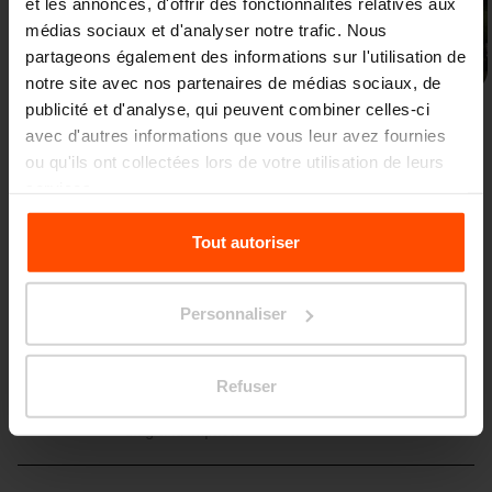
et les annonces, d'offrir des fonctionnalités relatives aux
médias sociaux et d'analyser notre trafic. Nous
Précédent
Suivant
partageons également des informations sur l'utilisation de
notre site avec nos partenaires de médias sociaux, de
publicité et d'analyse, qui peuvent combiner celles-ci
avec d'autres informations que vous leur avez fournies
ou qu'ils ont collectées lors de votre utilisation de leurs
services.
Pour plus d'informations, veuillez consulter le
Tout autoriser
Plus de nouvelles
site
Principles Relating to the Processing Personal
Data.
Personnaliser
3. 7.
Les élèves transforment le
parvis de leur école
Refuser
Événements
Même les petits changements peuvent avoir
un grand impact.