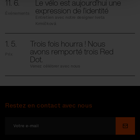
11. 6.
Le vélo est aujourd’hui une
expression de l’identité
Événements
Entretien avec notre designer Iveta
Krmíčková
1. 5.
Trois fois hourra ! Nous
avons remporté trois Red
Prix
Dot.
Venez célébrer avec nous
Restez en contact avec nous
Soume