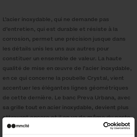
L’acier inoxydable, qui ne demande pas
d’entretien, qui est durable et résiste à la
corrosion, permet une précision jusque dans
les détails unis les uns aux autres pour
constituer un ensemble de valeur. La haute
qualité de mise en œuvre de l’acier inoxydable,
en ce qui concerne la poubelle Crystal, vient
accentuer les élégantes lignes géométriques
de cette dernière. Le banc Preva Urbana, avec
sa grille tout en acier inoxydable, devient plus
attrayant encore et il en va de même du porte-
bicyclettes Edgetyre simple. De même, le banc
Vera prend des formes plus dégagées.