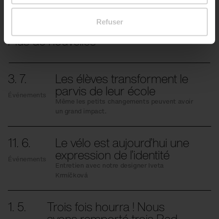
Refuser
Plus de nouvelles
3. 7.
Les élèves transforment le
parvis de leur école
Événements
Même les petits changements peuvent avoir
un grand impact.
11. 6.
Le vélo est aujourd’hui une
expression de l’identité
Événements
Entretien avec notre designer Iveta
Krmíčková
1. 5.
Trois fois hourra ! Nous
avons remporté trois Red