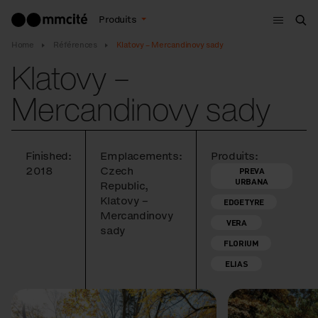
Menu
Produits
Che
Home
Références
Klatovy – Mercandinovy sady
Klatovy –
Mercandinovy sady
Finished:
Emplacements:
Produits:
2018
Czech
PREVA
URBANA
Republic,
Klatovy –
EDGETYRE
Mercandinovy
VERA
sady
FLORIUM
ELIAS