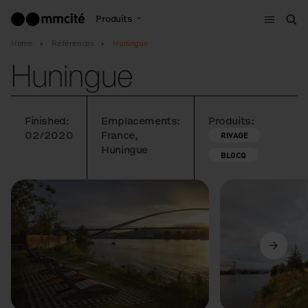
Menu
Produits
Che
Home
Références
Huningue
Huningue
Finished:
Emplacements:
Produits:
02/2020
France,
RIVAGE
Huningue
BLOCQ
Précédent
Suivant