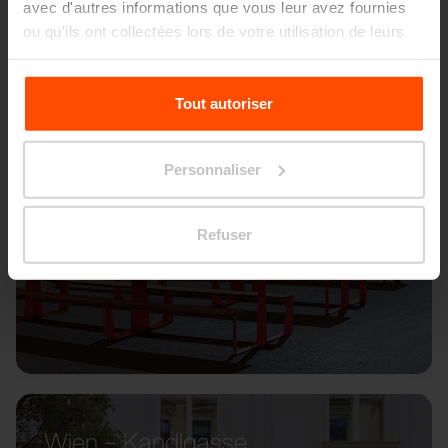
avec d'autres informations que vous leur avez fournies
ou qu'ils ont collectées lors de votre utilisation de leurs
services.
Pour plus d'informations, veuillez consulter le
Tout autoriser
site
Principles Relating to the Processing Personal
Data.
Personnaliser
Refuser
Wien – Kandlgasse