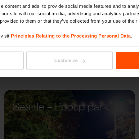
RIVAG
e content and ads, to provide social media features and to analy
 our site with our social media, advertising and analytics partn
 provided to them or that they’ve collected from your use of their
visit
Principles Relating to the Processing Personal Data
.
Customize
Seattle – Popup park