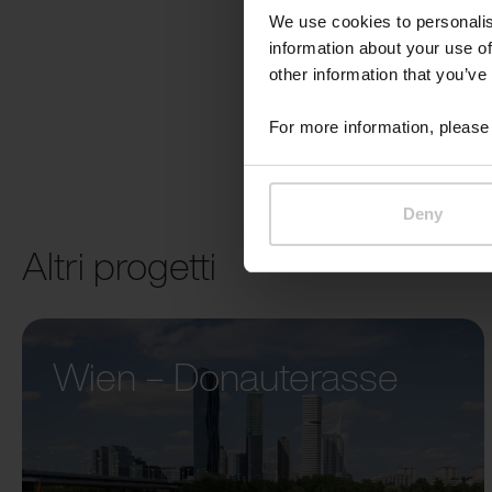
We use cookies to personalis
information about your use of
other information that you’ve
For more information, please 
Deny
Altri progetti
Wien – Donauterasse