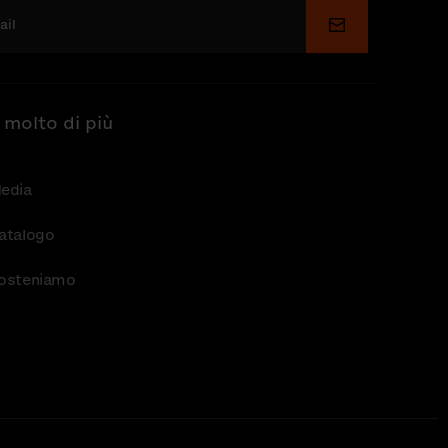
Invia
 molto di più
edia
atalogo
osteniamo