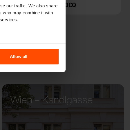
E
BLOCQ
se our traffic. We also share
ers who may combine it with
 services.
Allow all
Wien – Kandlgasse