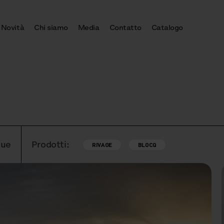
Novità
Chi siamo
Media
Contatto
Catalogo
gue
Prodotti:
RIVAGE
BLOCQ