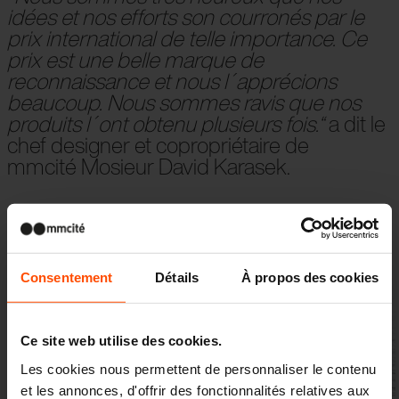
idées et nos efforts son courronés par le
prix international de telle importance. Ce
prix est une belle marque de
reconnaissance et nous l´apprécions
beaucoup. Nous sommes ravis que nos
produits l´ont obtenu plusieurs fois.“
a dit le
chef designer et copropriétaire de
mmcité Mosieur David Karasek.
Galerie
Consentement
Détails
À propos des cookies
Ce site web utilise des cookies.
Les cookies nous permettent de personnaliser le contenu
et les annonces, d'offrir des fonctionnalités relatives aux