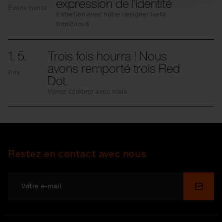
expression de l’identité
Événements
Entretien avec notre designer Iveta
Krmíčková
1. 5.
Trois fois hourra ! Nous
avons remporté trois Red
Prix
Dot.
Venez célébrer avec nous
Restez en contact avec nous
Soume