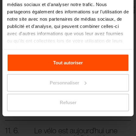
médias sociaux et d'analyser notre trafic. Nous
Précédent
Suivant
partageons également des informations sur l'utilisation de
notre site avec nos partenaires de médias sociaux, de
publicité et d'analyse, qui peuvent combiner celles-ci
avec d'autres informations que vous leur avez fournies
ou qu'ils ont collectées lors de votre utilisation de leurs
services.
Pour plus d'informations, veuillez consulter le
Tout autoriser
Plus de nouvelles
site
Principles Relating to the Processing Personal
Data.
Personnaliser
3. 7.
Les élèves transforment le
parvis de leur école
Événements
Refuser
Même les petits changements peuvent avoir
un grand impact.
11. 6.
Le vélo est aujourd’hui une