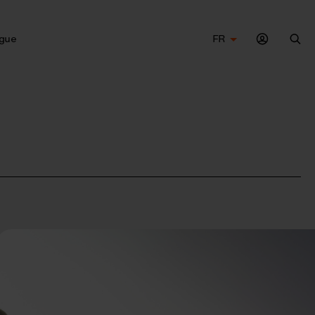
gue
FR
Che