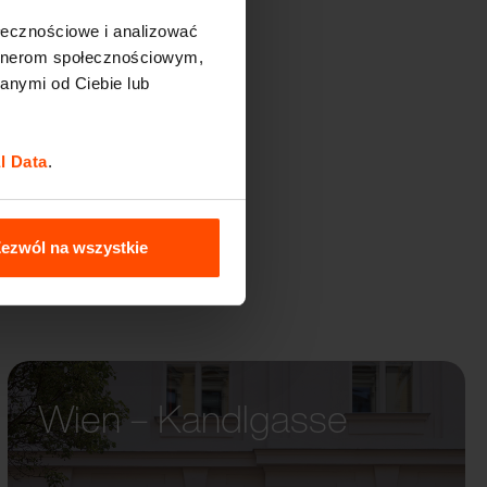
ołecznościowe i analizować
artnerom społecznościowym,
E
anymi od Ciebie lub
l Data
.
ezwól na wszystkie
Wien – Kandlgasse