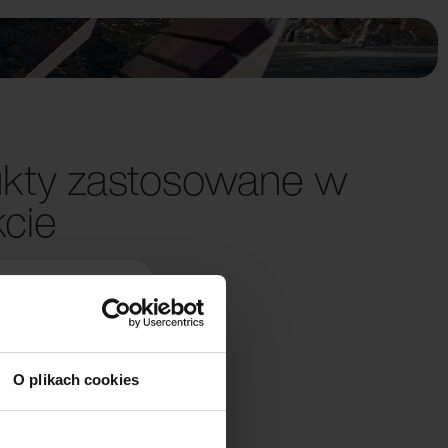
kty zastosowane w
kcie
O plikach cookies