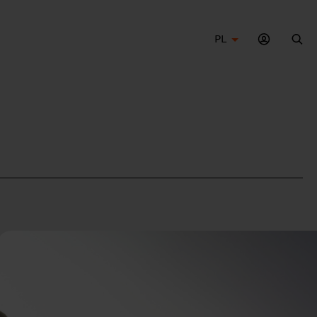
PL
Szu