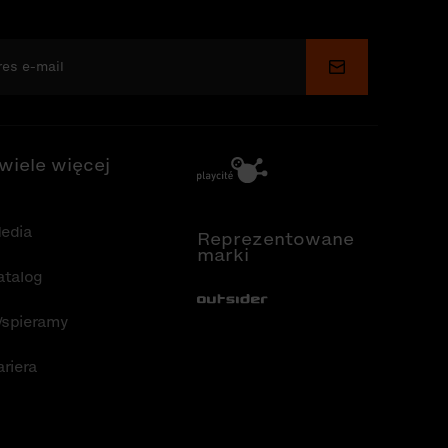
Wyślij
 wiele więcej
edia
Reprezentowane
marki
atalog
Out-Sider
spieramy
ariera