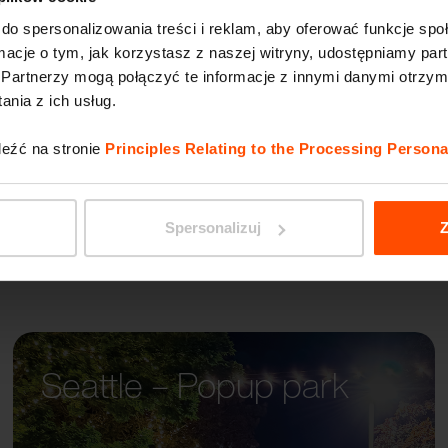
do spersonalizowania treści i reklam, aby oferować funkcje sp
ormacje o tym, jak korzystasz z naszej witryny, udostępniamy p
RIVAG
Partnerzy mogą połączyć te informacje z innymi danymi otrzym
nia z ich usług.
leźć na stronie
Principles Relating to the Processing Persona
Spersonalizuj
Z
Seattle – Popup park