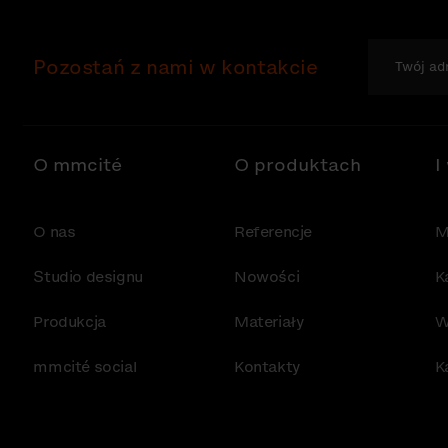
Pozostań z nami w kontakcie
O mmcité
O produktach
I
O nas
Referencje
M
Studio designu
Nowości
K
Produkcja
Materiały
W
mmcité social
Kontakty
K