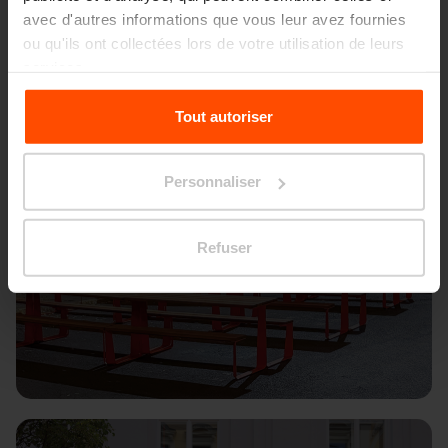
avec d'autres informations que vous leur avez fournies
ou qu'ils ont collectées lors de votre utilisation de leurs
services.
Pour plus d'informations, veuillez consulter le
Tout autoriser
site
Principles Relating to the Processing Personal
Data.
Personnaliser
Refuser