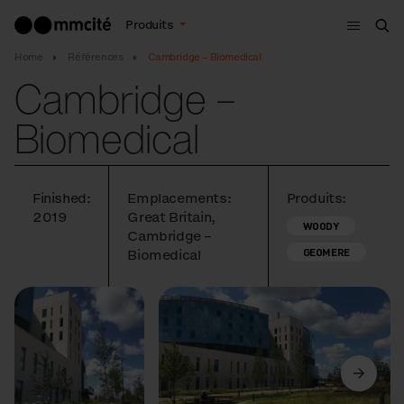
Menu
Produits
Che
Home
Références
Cambridge – Biomedical
Cambridge –
Biomedical
Finished:
Emplacements:
Produits:
2019
Great Britain,
WOODY
Cambridge –
GEOMERE
Biomedical