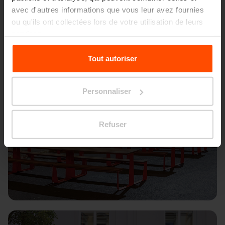
avec d'autres informations que vous leur avez fournies
ou qu'ils ont collectées lors de votre utilisation de leurs
services.
Pour plus d'informations, veuillez consulter le
Tout autoriser
site
Principles Relating to the Processing Personal
Data.
Personnaliser
Refuser