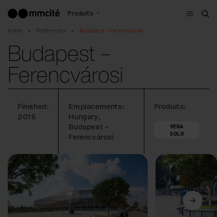
Menu
Produits
Che
Home
Références
Budapest – Ferencvárosi
Budapest –
Ferencvárosi
Finished:
Emplacements:
Produits:
2015
Hungary,
Budapest –
VERA
SOLO
Ferencvárosi