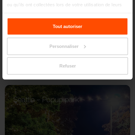
ou qu'ils ont collectées lors de votre utilisation de leurs
services.
Pour plus d'informations, veuillez consulter le
Tout autoriser
site
Principles Relating to the Processing Personal
Data.
Personnaliser
Refuser
Seattle – Popup park