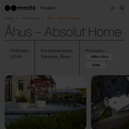
Menu
Produits
Che
Home
Références
Åhus – Absolut Home
Åhus – Absolut Home
Finished:
Emplacements:
Produits:
2018
Sweden, Åhus
VERA SOLO
LENA
Précédent
Suivant