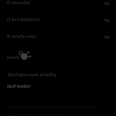
O mmcité
O produktoch
A oveľa viac
Zastupované značky
Out-Sider
All rights reserved and product information protected by mmcité
Coded by DesignDev. Haunted by creepy.