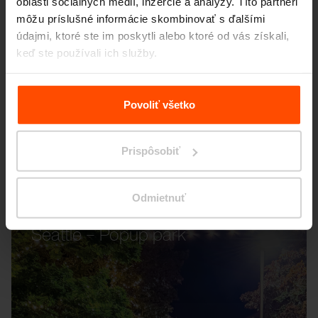
oblasti sociálnych médií, inzercie a analýzy. Títo partneri
môžu príslušné informácie skombinovať s ďalšími
údajmi, ktoré ste im poskytli alebo ktoré od vás získali,
keď ste používali ich služby.
Viac informácií nájdete na stránke
Zásady zpracování
osobních údajů
.
Povoliť všetko
Prispôsobiť
Odmietnuť
Seattle – Popup park