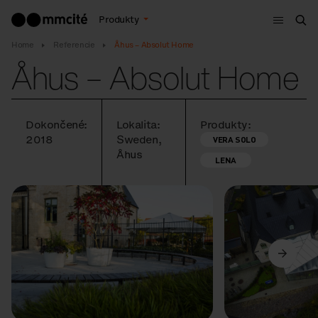
Menu
Produkty
Vyh
Home
Referencie
Åhus – Absolut Home
Åhus – Absolut Home
Dokončené:
Lokalita:
Produkty:
2018
Sweden,
VERA SOLO
Åhus
LENA
Predchádzajúci
Ďalší